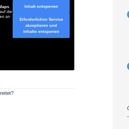
Inhalt entsperren
Maps
.
auf die
ten an
Erforderlichen Service
akzeptieren und
Inhalte entsperren
reitet?
.