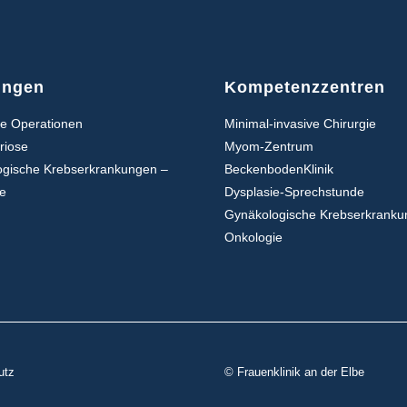
ungen
Kompetenzzentren
re Operationen
Minimal-invasive Chirurgie
riose
Myom-Zentrum
ogische Krebserkrankungen –
BeckenbodenKlinik
ie
Dysplasie-Sprechstunde
Gynäkologische Krebserkranku
Onkologie
utz
© Frauenklinik an der Elbe