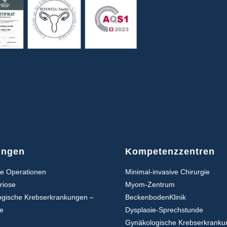
ungen
Kompetenzzentren
re Operationen
Minimal-invasive Chirurgie
riose
Myom-Zentrum
ogische Krebserkrankungen –
BeckenbodenKlinik
ie
Dysplasie-Sprechstunde
Gynäkologische Krebserkranku